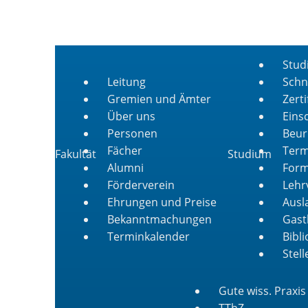
Stud
Leitung
Schn
Gremien und Ämter
Zert
Über uns
Eins
Personen
Beur
Fächer
Term
Fakultät
Studium
Alumni
Form
Förderverein
Lehr
Ehrungen und Preise
Ausl
Bekanntmachungen
Gast
Terminkalender
Bibl
Stel
Gute wiss. Praxis
TThZ