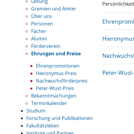
Leitung
Persönlichkei
Gremien und Ämter
Über uns
Ehrenpromi
Personen
Fächer
Hieronymus
Alumni
Förderverein
Ehrungen und Preise
Nachwuchsf
Ehrenpromotionen
Peter-Wust-
Hieronymus-Preis
Nachwuchsförderpreis
Peter-Wust-Preis
Bekanntmachungen
Terminkalender
Studium
Forschung und Publikationen
Fakultätsleben
Institute und Partner