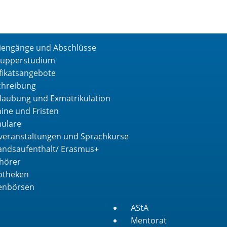
iengänge und Abschlüsse
upperstudium
ifikatsangebote
chreibung
laubung und Exmatrikulation
ine und Fristen
ulare
veranstaltungen und Sprachkurse
andsaufenthalt/ Erasmus+
hörer
iotheken
lenbörsen
AStA
Mentorat