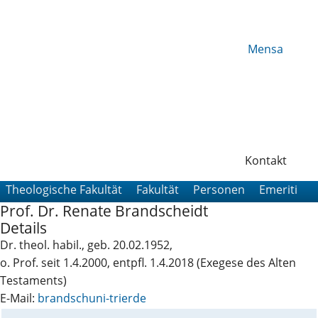
Mensa
Kontakt
Theologische Fakultät
Fakultät
Personen
Emeriti
P
Prof. Dr. Renate Brandscheidt
Details
Dr. theol. habil., geb. 20.02.1952,
o. Prof. seit 1.4.2000, entpfl. 1.4.2018 (Exegese des Alten
Testaments)
E-Mail:
brandsch
uni-trier
de