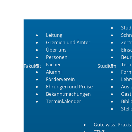
Stud
Leitung
Schn
Gremien und Ämter
Zert
Über uns
Eins
Personen
Beur
Fächer
Term
Fakultät
Studium
Alumni
Form
Förderverein
Lehr
Ehrungen und Preise
Ausl
Bekanntmachungen
Gast
Terminkalender
Bibl
Stel
Gute wiss. Praxis
TThZ