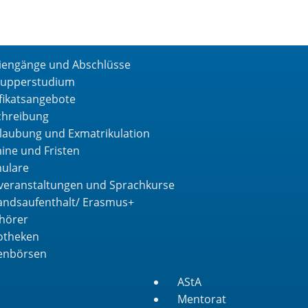
iengänge und Abschlüsse
upperstudium
ifikatsangebote
chreibung
laubung und Exmatrikulation
ine und Fristen
ulare
veranstaltungen und Sprachkurse
andsaufenthalt/ Erasmus+
hörer
iotheken
lenbörsen
AStA
Mentorat