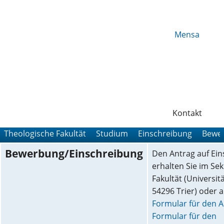
Mensa
Kontakt
Theologische Fakultät
Studium
Einschreibung
Bewer
Bewerbung/Einschreibung
Den Antrag auf Ei
erhalten Sie im Sek
Fakultät (Universitä
54296 Trier) oder a
Formular für den A
Formular für den