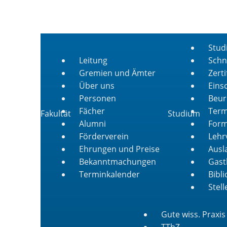
Stud
Leitung
Schn
Gremien und Ämter
Zert
Über uns
Eins
Personen
Beur
Fächer
Term
Fakultät
Studium
Alumni
Form
Förderverein
Lehr
Ehrungen und Preise
Ausl
Bekanntmachungen
Gast
Terminkalender
Bibl
Stel
Gute wiss. Praxis
TThZ