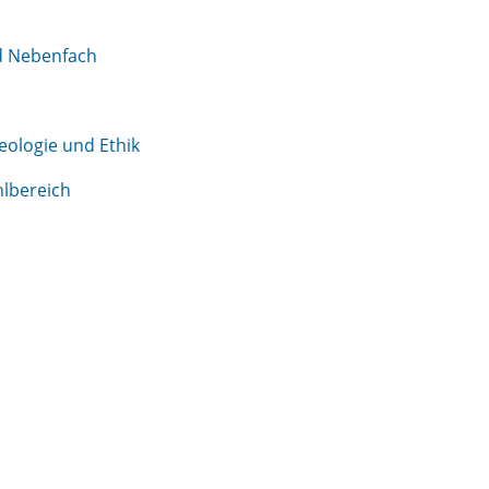
bungen
ng
splan