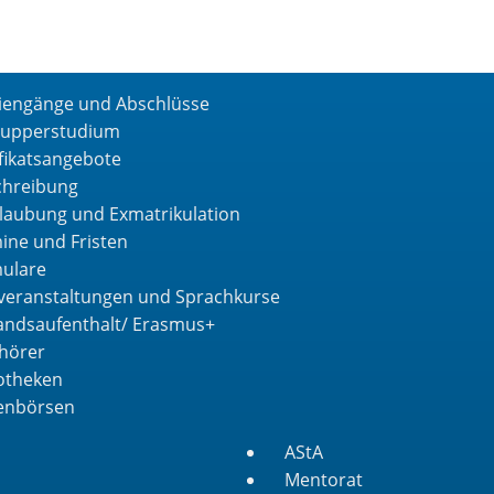
iengänge und Abschlüsse
upperstudium
ifikatsangebote
chreibung
laubung und Exmatrikulation
ine und Fristen
ulare
veranstaltungen und Sprachkurse
andsaufenthalt/ Erasmus+
hörer
iotheken
lenbörsen
AStA
Mentorat