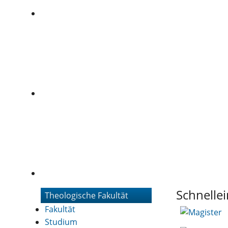
Schnellei
Theologische Fa
Theologische Fakultät
Fakultät
Master
Studium