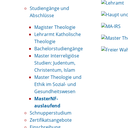
Katholische
Studiengänge und
Theologie
(Nebenfach)
Abschlüsse
-
Magister Theologie
auslaufend
Lehrarmt Katholische
9/2028
Theologie
Modulbeschrei
Bachelorstudiengänge
Prüfungsordnu
Master Interreligiöse
Studienverlauf
Studien: Judentum,
Christentum, Islam
Master Theologie und
Ethik im Sozial- und
Gesundheitswesen
MasterNF-
auslaufend
Schnupperstudium
Zertifikatsangebote
Einschreibung