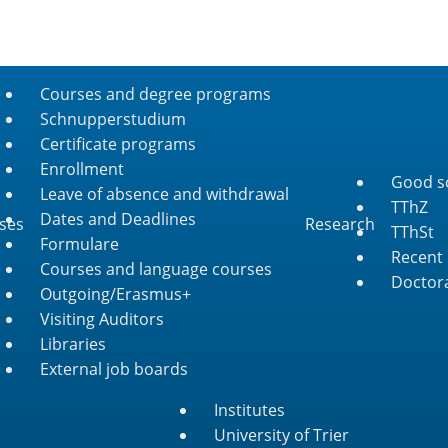
Courses and degree programs
Schnupperstudium
Certificate programs
Enrollment
Good sc
Leave of absence and withdrawal
TThZ
Dates and Deadlines
ses
Research
TThSt
Formulare
Recent 
Courses and language courses
Doctora
Outgoing/Erasmus+
Visiting Auditors
Libraries
External job boards
Institutes
University of Trier