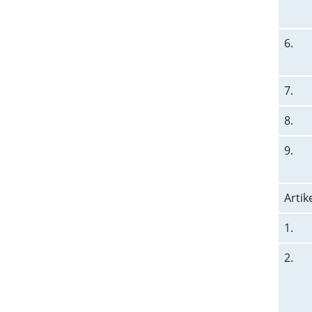
6.
7.
8.
9.
Artik
1.
2.