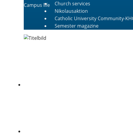
Church services
Campus life
Nikolausaktion
Catholic University Community-KH
Semester magazine