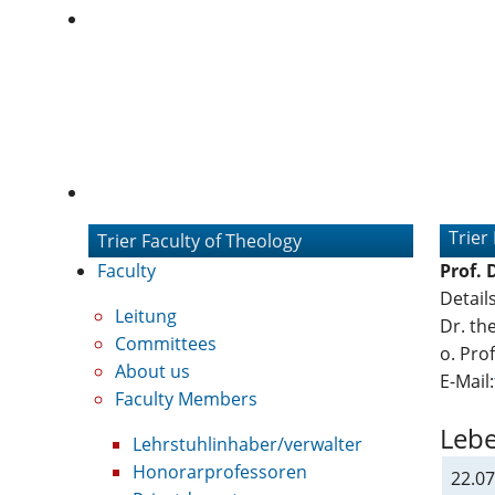
Trier
Trier Faculty of Theology
Faculty
Prof. 
Detail
Leitung
Dr. the
Committees
o. Pro
About us
E-Mail:
Faculty Members
Lebe
Lehrstuhlinhaber/verwalter
Honorarprofessoren
22.07