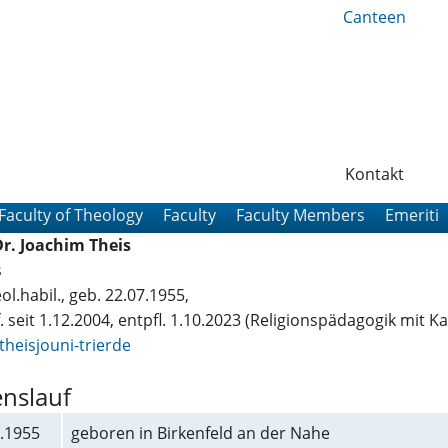
Canteen
Kontakt
 Faculty of Theology
Faculty
Faculty Members
Emeriti
Dr. Joachim Theis
s
ol.habil., geb. 22.07.1955,
f. seit 1.12.2004, entpfl. 1.10.2023 (Religionspädagogik mit K
theisjo
uni-trier
de
nslauf
.1955
geboren in Birkenfeld an der Nahe