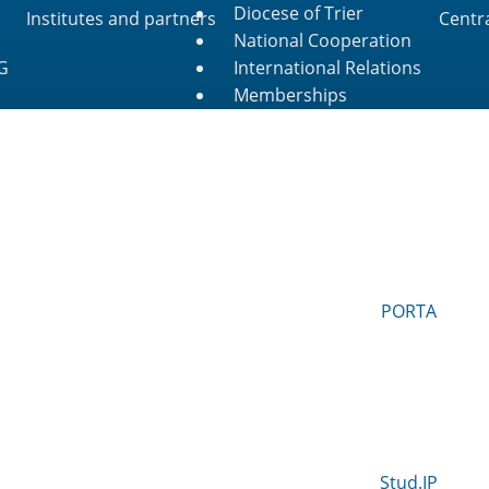
Diocese of Trier
Institutes and partners
Centr
National Cooperation
G
International Relations
Memberships
PORTA
Stud.IP