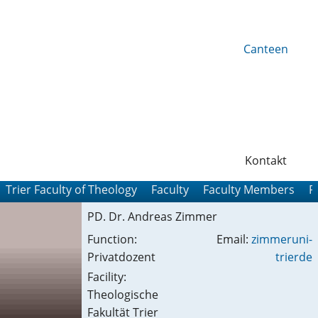
Canteen
Kontakt
Trier Faculty of Theology
Faculty
Faculty Members
P
PD. Dr. Andreas Zimmer
Function:
Email:
zimmer
uni-
Privatdozent
trier
de
Facility:
Theologische
Fakultät Trier